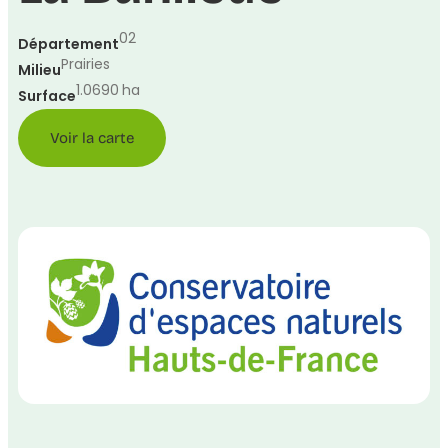
02
Département
Prairies
Milieu
1.0690
ha
Surface
Voir la carte