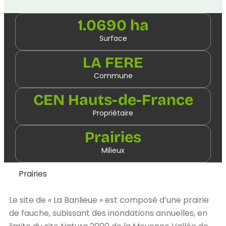
1.0690 ha
Surface
LA FERE
Commune
CEN Hauts-de-France
Propriétaire
Prairies
Milieux
Prairies
Le site de « La Banlieue » est composé d’une prairie
de fauche, subissant des inondations annuelles, en