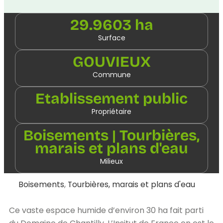
29.9603 ha
Surface
GOUVIEUX
Commune
Etablissement public
Propriétaire
Boisements | Tourbières,
marais et plans d'eau
Milieux
Boisements
,
Tourbières, marais et plans d'eau
Ce vaste espace humide d’environ 30 ha fait parti