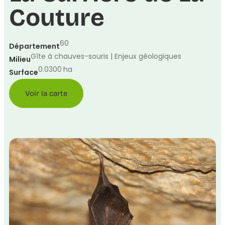
Couture
60
Département
Gîte à chauves-souris | Enjeux géologiques
Milieu
0.0300
ha
Surface
Voir la carte