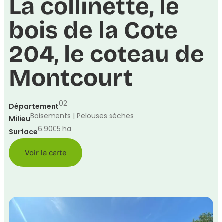
La collinette, le
bois de la Cote
204, le coteau de
Montcourt
02
Département
Boisements | Pelouses sèches
Milieu
6.9005
ha
Surface
Voir la carte