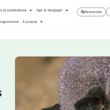
és et publications
Agir & s’engager
Recherche
 Programmes
À propos
s