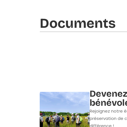
Documents​
Devenez
bénévol
Rejoignez notre é
préservation de c
différence !