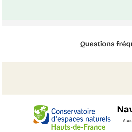
Questions fréq
Nav
Accu