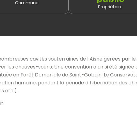
Commune
Propriétaire
s nombreuses cavités souterraines de l’Aisne gérées par l
 les chauves-souris. Une convention a ainsi été signée av
située en Forêt Domaniale de Saint-Gobain. Le Conservatoir
ion humaine, pendant la période d’hibernation des chiro
s etc.).
t.