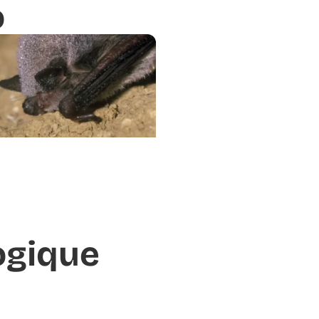
o
ogique