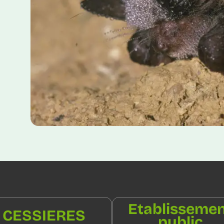
Etablisseme
CESSIERES
public