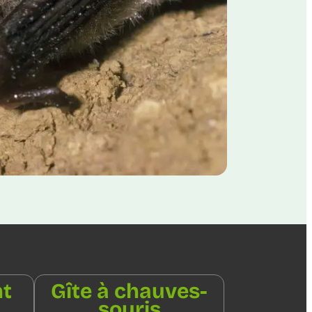
nt
Gîte à chauves-
souris