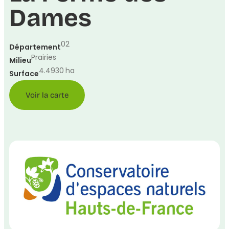
Dames
02
Département
Prairies
Milieu
4.4930
ha
Surface
Voir la carte