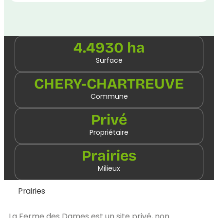
4.4930 ha
Surface
CHERY-CHARTREUVE
Commune
Privé
Propriétaire
Prairies
Milieux
Prairies
La Ferme des Dames est un site privé, non