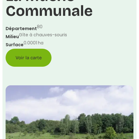
Communale
80
Département
Gîte à chauves-souris
Milieu
0.0001
ha
Surface
Voir la carte