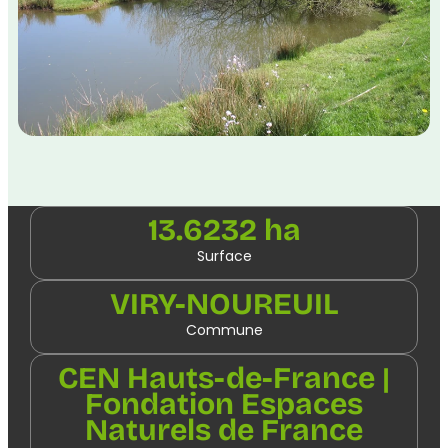
13.6232 ha
Surface
VIRY-NOUREUIL
Commune
CEN Hauts-de-France |
Fondation Espaces
Naturels de France