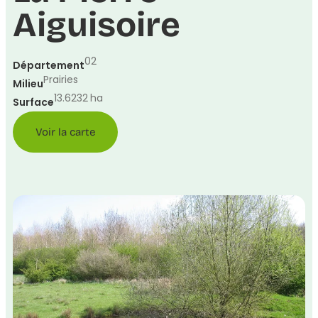
Aiguisoire
02
Département
Prairies
Milieu
13.6232
ha
Surface
Voir la carte