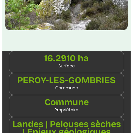
16.2910 ha
Surface
PEROY-LES-GOMBRIES
Commune
Commune
Propriétaire
Landes | Pelouses sèches
| Enjeux géologiques