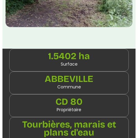
1.5402 ha
Surface
ABBEVILLE
Commune
CD 80
Propriétaire
Tourbières, marais et
plans d'eau