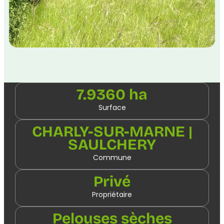
7.9360 ha
Surface
CHARLY-SUR-MARNE |
SAULCHERY
Commune
Privé
Propriétaire
Pelouses sèches