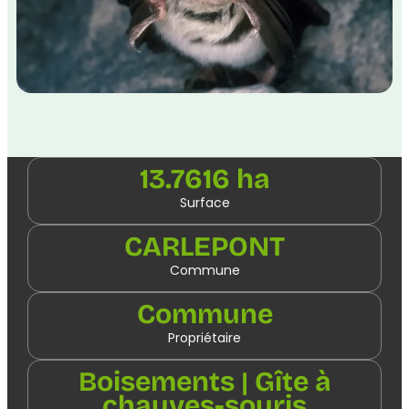
13.7616 ha
Surface
CARLEPONT
Commune
Commune
Propriétaire
Boisements | Gîte à
chauves-souris