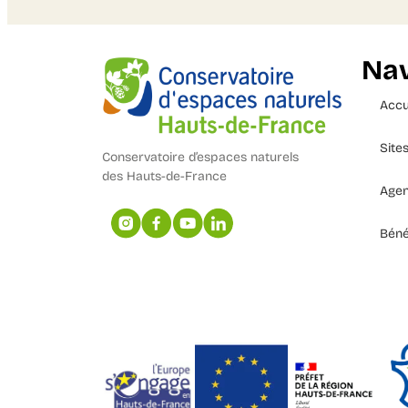
Nav
Accu
Site
Conservatoire d’espaces naturels
des Hauts-de-France
Age
Béné