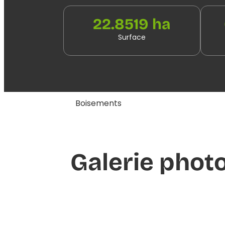
22.8519 ha
Surface
Boisements
Galerie phot