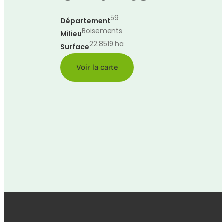
59
Département
Boisements
Milieu
22.8519
ha
Surface
Voir la carte