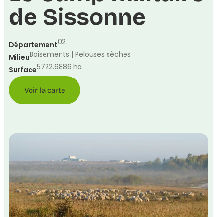
de Sissonne
02
Département
Boisements | Pelouses sèches
Milieu
5722.6886
ha
Surface
Voir la carte