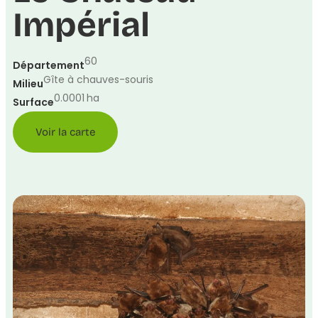
Impérial
60
Département
Gîte à chauves-souris
Milieu
0.0001
ha
Surface
Voir la carte