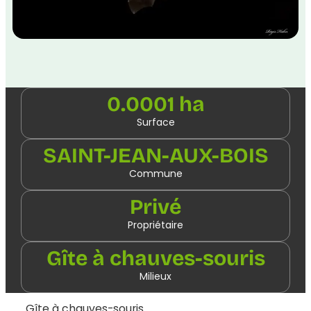
0.0001 ha
Surface
SAINT-JEAN-AUX-BOIS
Commune
Privé
Propriétaire
Gîte à chauves-souris
Milieux
Gîte à chauves-souris