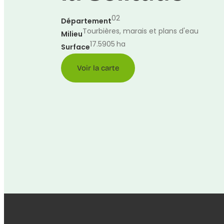
02
Département
Tourbières, marais et plans d'eau
Milieu
17.5905
ha
Surface
Voir la carte