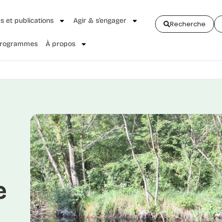
és et publications
Agir & s’engager
Recherche
 Programmes
À propos
e