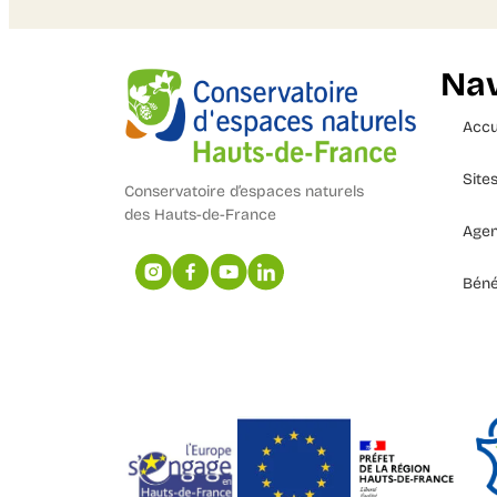
Nav
Accu
Site
Conservatoire d’espaces naturels
des Hauts-de-France
Age
Béné