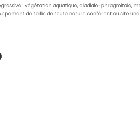
rogressive : végétation aquatique, cladiaie-phragmitaie, m
oppement de taillis de toute nature confèrent au site un
o