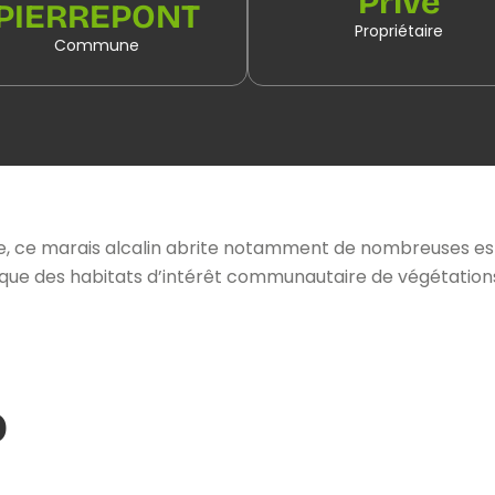
Privé
PIERREPONT
Propriétaire
Commune
uche, ce marais alcalin abrite notamment de nombreuses 
i que des habitats d’intérêt communautaire de végétations
o