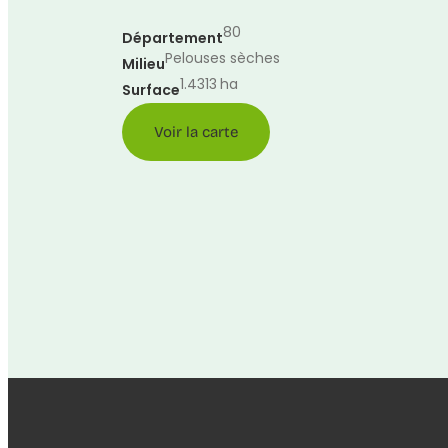
80
Département
Pelouses sèches
Milieu
1.4313
ha
Surface
Voir la carte