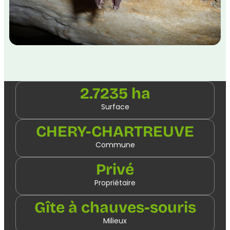
2.7235 ha
Surface
CHERY-CHARTREUVE
Commune
Privé
Propriétaire
Gîte à chauves-souris
Milieux