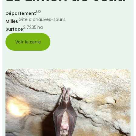
02
Département
Gîte à chauves-souris
Milieu
2.7235
ha
Surface
Voir la carte