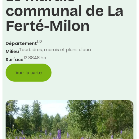
communal de La
Ferté-Milon
02
Département
Tourbières, marais et plans d'eau
Milieu
12.8848
ha
Surface
Voir la carte