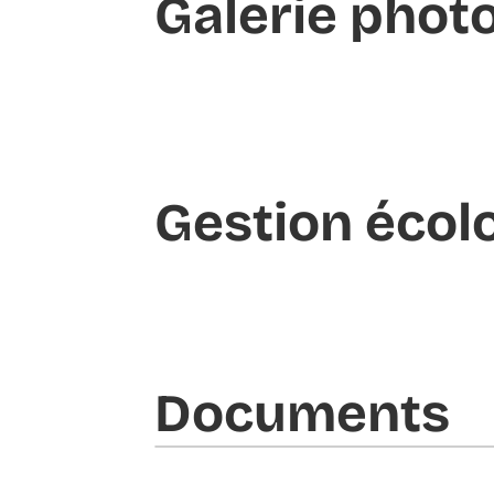
Galerie phot
Gestion écol
Documents​