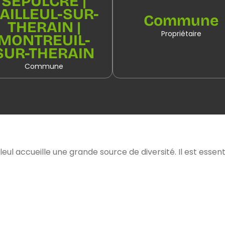
SEPULCRE |
AILLEUL-SUR-
Commune
THERAIN |
Propriétaire
MONTREUIL-
SUR-THERAIN
Commune
lleul accueille une grande source de diversité. Il est es