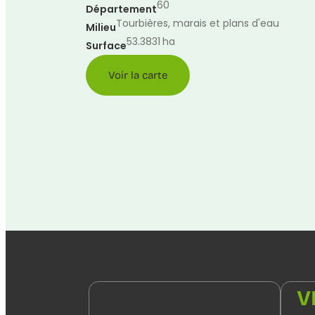
60
Département
Tourbières, marais et plans d'eau
Milieu
53.3831
ha
Surface
Voir la carte
V