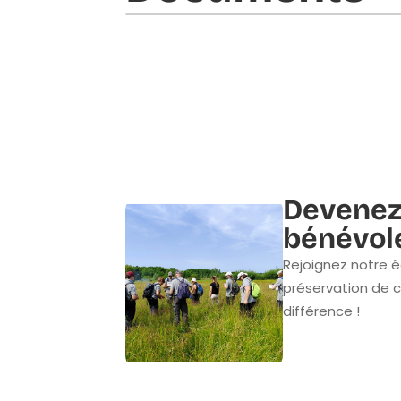
Devenez
bénévol
Rejoignez notre é
préservation de c
différence !