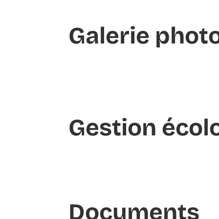
Galerie phot
Gestion écol
Documents​