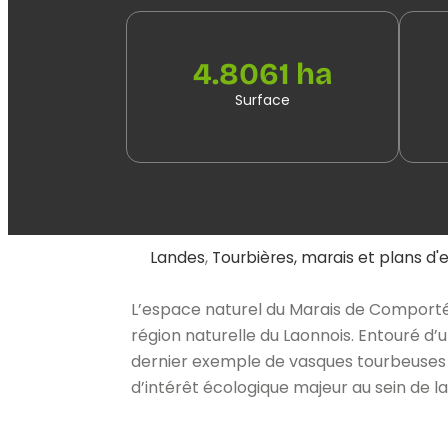
4.8061 ha
Surface
Landes
,
Tourbières, marais et plans d'
L’espace naturel du Marais de Comporté es
région naturelle du Laonnois. Entouré d’un
dernier exemple de vasques tourbeuses à
d’intérêt écologique majeur au sein de la