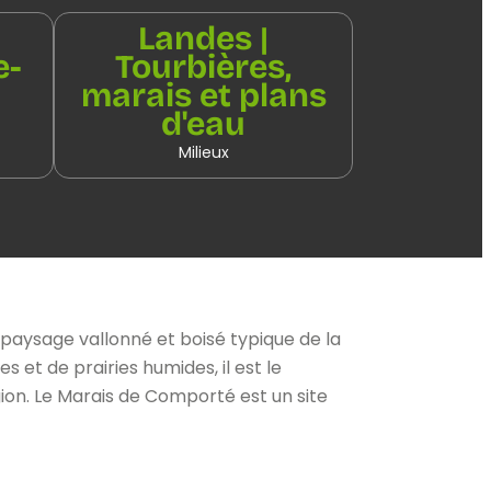
Landes |
e-
Tourbières,
marais et plans
d'eau
Milieux
e paysage vallonné et boisé typique de la
s et de prairies humides, il est le
ion. Le Marais de Comporté est un site