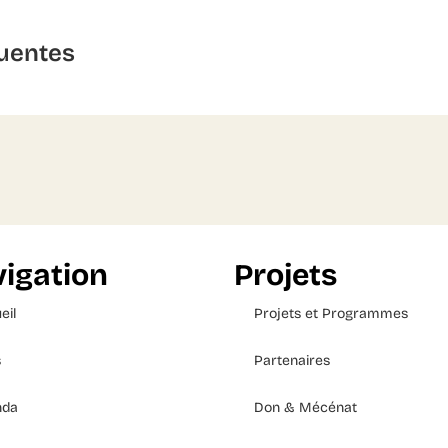
uentes
igation
Projets
eil
Projets et Programmes
s
Partenaires
nda
Don & Mécénat