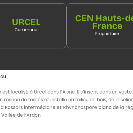
CEN Hauts-d
URCEL
France
Commune
Propriétaire
eau
t localisé à Urcel dans l’Aisne. Il s’inscrit dans un vast
 réseau de fossés et installé au milieu de bois, de roselière
 Rossolis intermédiaire et Rhynchospore blanc de la rég
 Vallée de l’Ardon.