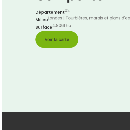
02
Département
Landes | Tourbières, marais et plans d'e
Milieu
4.8061
ha
Surface
Voir la carte