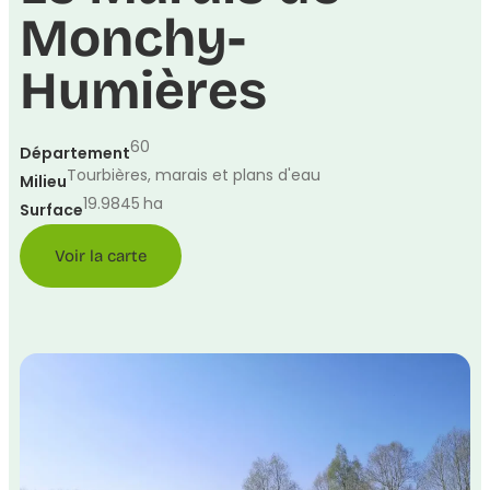
Monchy-
Humières
60
Département
Tourbières, marais et plans d'eau
Milieu
19.9845
ha
Surface
Voir la carte