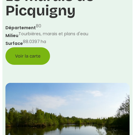
Picquigny
80
Département
Tourbières, marais et plans d'eau
Milieu
88.0397
ha
Surface
Voir la carte