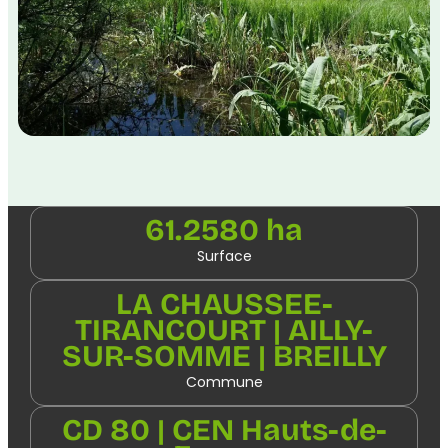
61.2580 ha
Surface
LA CHAUSSEE-
TIRANCOURT | AILLY-
SUR-SOMME | BREILLY
Commune
CD 80 | CEN Hauts-de-