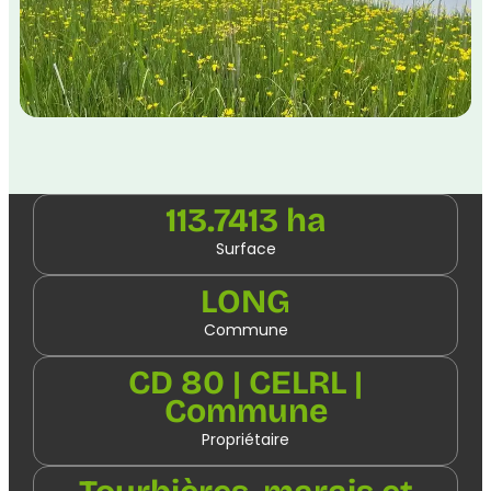
113.7413 ha
Surface
LONG
Commune
CD 80 | CELRL |
Commune
Propriétaire