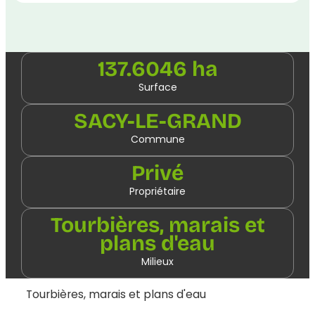
137.6046 ha
Surface
SACY-LE-GRAND
Commune
Privé
Propriétaire
Tourbières, marais et
plans d'eau
Milieux
Tourbières, marais et plans d'eau