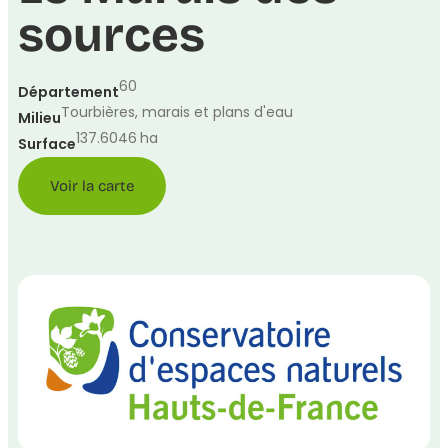
sources
60
Département
Tourbières, marais et plans d'eau
Milieu
137.6046
ha
Surface
Voir la carte