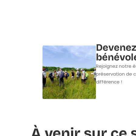
Devenez
bénévol
Rejoignez notre é
préservation de c
différence !
À venir sur ce 