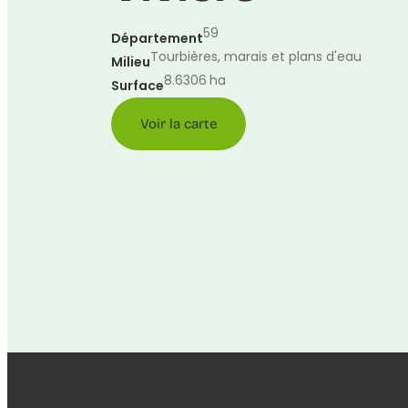
59
Département
Tourbières, marais et plans d'eau
Milieu
8.6306
ha
Surface
Voir la carte