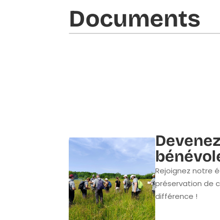
Documents​
Devenez
bénévol
Rejoignez notre é
préservation de c
différence !