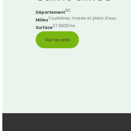
80
Département
Tourbières, marais et plans d'eau
Milieu
27.6829
ha
Surface
Voir la carte