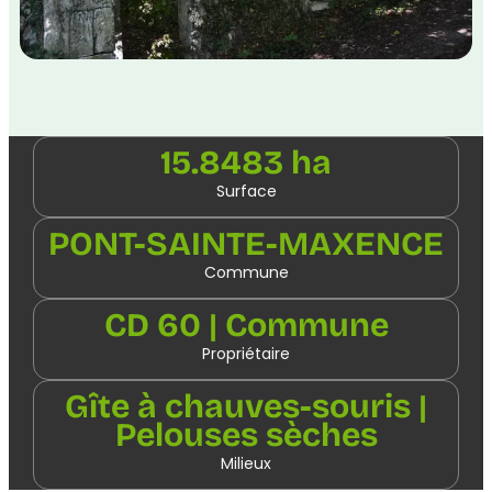
15.8483 ha
Surface
PONT-SAINTE-MAXENCE
Commune
CD 60 | Commune
Propriétaire
Gîte à chauves-souris |
Pelouses sèches
Milieux