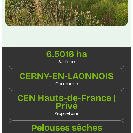
6.5016 ha
Surface
CERNY-EN-LAONNOIS
Commune
CEN Hauts-de-France |
Privé
Propriétaire
Pelouses sèches