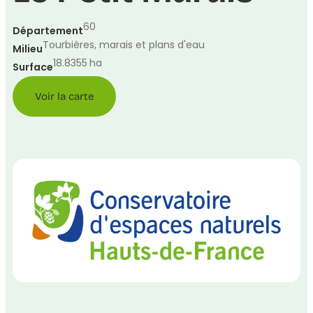
60
Département
Tourbières, marais et plans d'eau
Milieu
18.8355
ha
Surface
Voir la carte