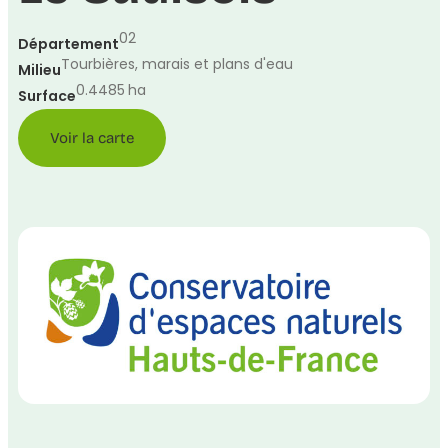
02
Département
Tourbières, marais et plans d'eau
Milieu
0.4485
ha
Surface
Voir la carte