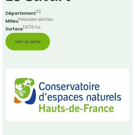
02
Département
Pelouses sèches
Milieu
1.5176
ha
Surface
Voir la carte