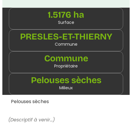
1.5176 ha
Surface
PRESLES-ET-THIERNY
Commune
Commune
Propriétaire
Pelouses sèches
Milieux
Pelouses sèches
(Descriptif à venir…)