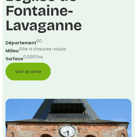
Fontaine-
Lavaganne
60
Département
Gîte à chauves-souris
Milieu
0.0001
ha
Surface
Voir la carte