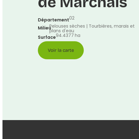
de Marchais
02
Département
Pelouses sèches | Tourbières, marais et
Milieu
plans d'eau
94.4377
ha
Surface
Voir la carte