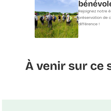
bénévol
Rejoignez notre é
préservation de c
différence !
À venir sur ce