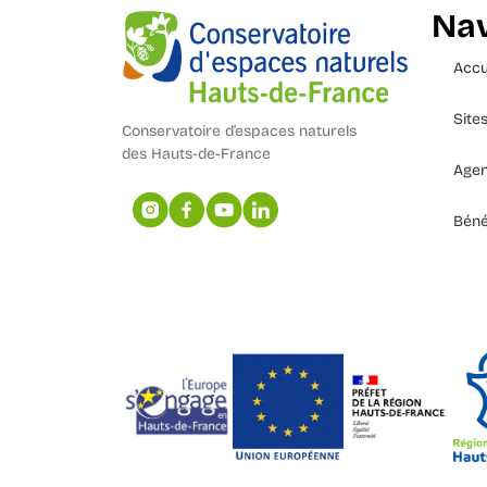
Nav
Accu
Site
Conservatoire d’espaces naturels
des Hauts-de-France
Age
Béné