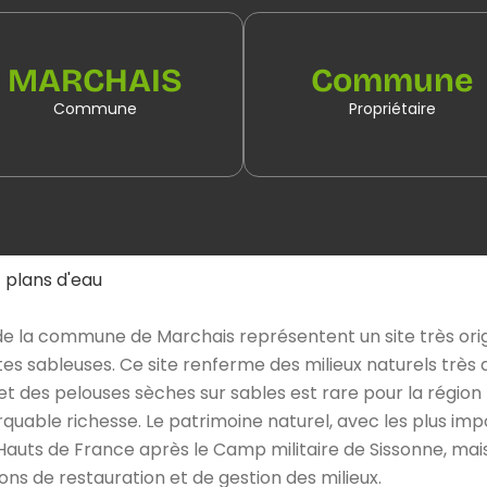
MARCHAIS
Commune
Commune
Propriétaire
t plans d'eau
 la commune de Marchais représentent un site très origin
es sableuses. Ce site renferme des milieux naturels très div
t des pelouses sèches sur sables est rare pour la région 
rquable richesse. Le patrimoine naturel, avec les plus i
 Hauts de France après le Camp militaire de Sissonne, mai
ns de restauration et de gestion des milieux.