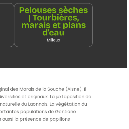
Pelouses sèches
| Tourbières,
marais et plans
d'eau
Milieux
al des Marais de la Souche (Aisne). Il
ersifiés et originaux. La juxtaposition de
naturelle du Laonnois. La végétation du
mportantes populations de Gentiane
s aussi la présence de papillons