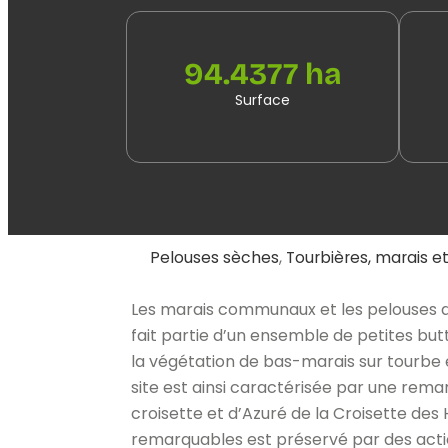
94.4377 ha
Surface
Pelouses sèches
,
Tourbières, marais e
Les marais communaux et les pelouses de
fait partie d’un ensemble de petites butt
la végétation de bas-marais sur tourbe e
site est ainsi caractérisée par une rema
croisette et d’Azuré de la Croisette des
remarquables est préservé par des actio