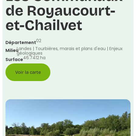
de Royaucourt-
et-Chailvet
02
Département
Landes | Tourbières, marais et plans d'eau | Enjeux
Milieu
géologiques
46.7412
ha
Surface
Voir la carte