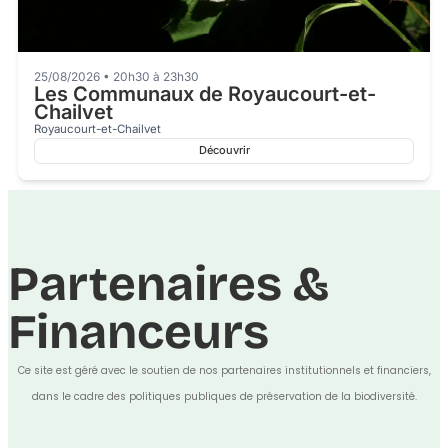
25/08/2026 • 20h30 à 23h30
Les Communaux de Royaucourt-et-
Chailvet
Royaucourt-et-Chailvet
Découvrir
Partenaires &
Financeurs
Ce site est géré avec le soutien de nos partenaires institutionnels et financiers,
dans le cadre des politiques publiques de préservation de la biodiversité.