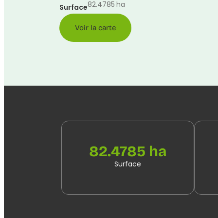
82.4785
ha
Surface
Voir la carte
82.4785 ha
Surface