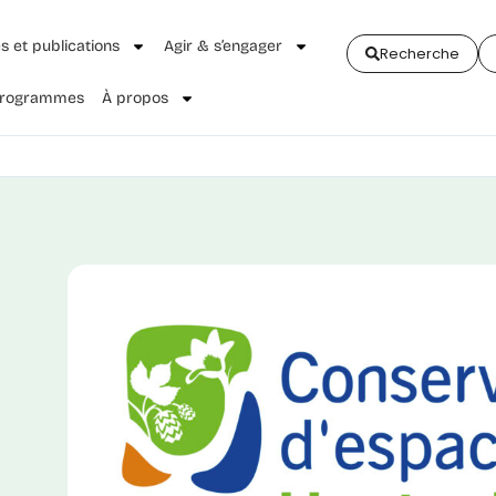
és et publications
Agir & s’engager
Recherche
 Programmes
À propos