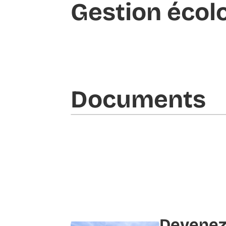
Gestion écol
Documents​
Devenez