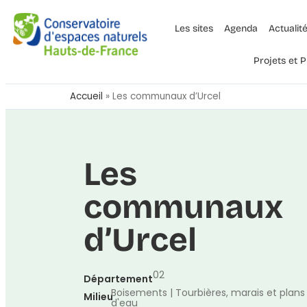
Les sites
Agenda
Actualit
Projets et
Accueil
»
Les communaux d’Urcel
Les
communaux
d’Urcel
02
Département
Boisements | Tourbières, marais et plans
Milieu
d'eau