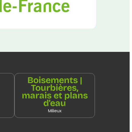
Boisements |
Tourbières,
marais et plans
d'eau
Milieux