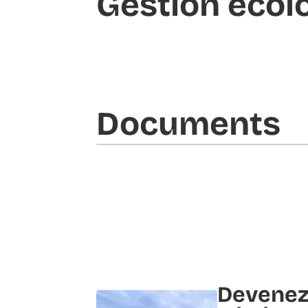
Gestion écol
Documents​
Devenez