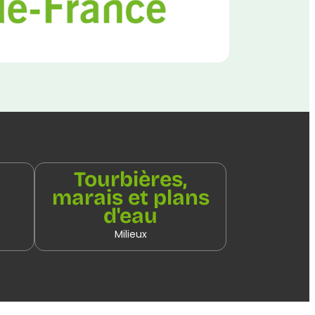
Tourbières,
marais et plans
d'eau
Milieux