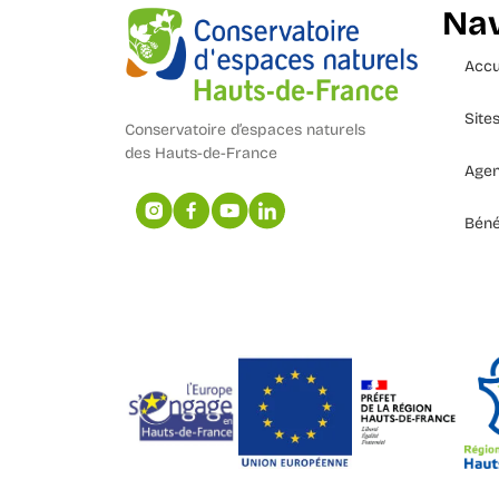
Nav
Accu
Site
Conservatoire d’espaces naturels
des Hauts-de-France
Age
Béné