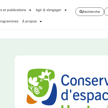
és et publications
Agir & s’engager
Recherche
 Programmes
À propos