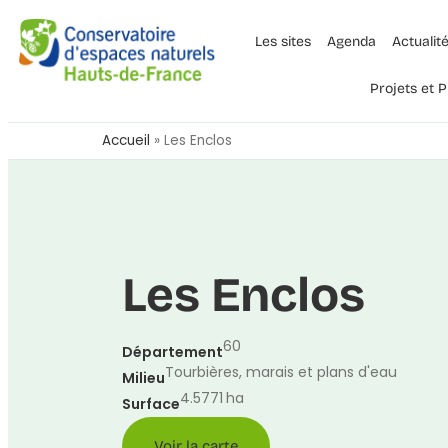
Les sites
Agenda
Actualit
Projets et
Accueil
»
Les Enclos
Les Enclos
60
Département
Tourbières, marais et plans d'eau
Milieu
4.5771
ha
Surface
Voir la carte