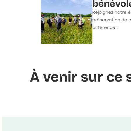
bénévol
Rejoignez notre é
préservation de c
différence !
À venir sur ce s