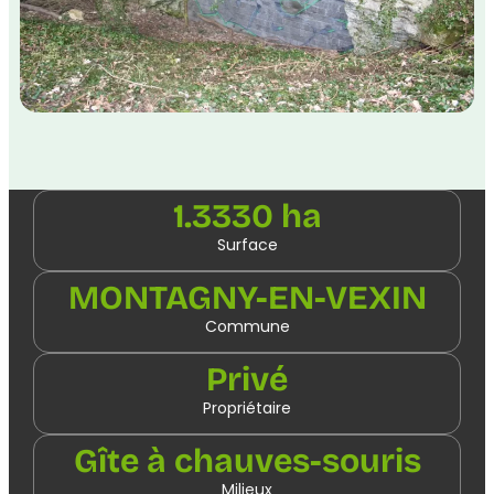
1.3330 ha
Surface
MONTAGNY-EN-VEXIN
Commune
Privé
Propriétaire
Gîte à chauves-souris
Milieux