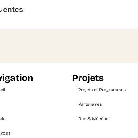
uentes
igation
Projets
eil
Projets et Programmes
s
Partenaires
nda
Don & Mécénat
volat