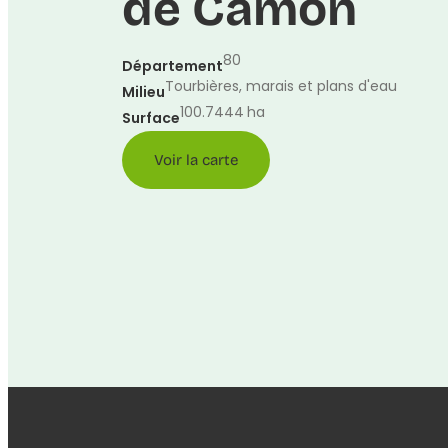
de Camon
80
Département
Tourbières, marais et plans d'eau
Milieu
100.7444
ha
Surface
Voir la carte