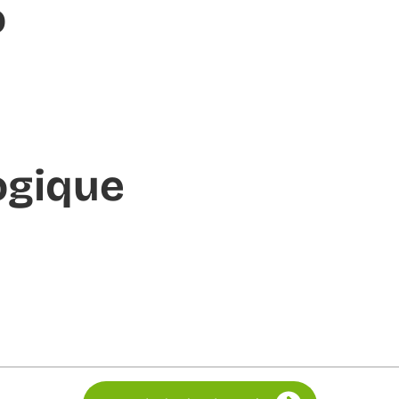
o
ogique