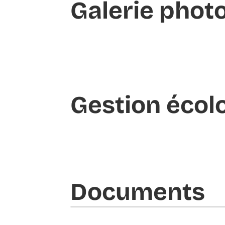
Galerie phot
Gestion écol
Documents​