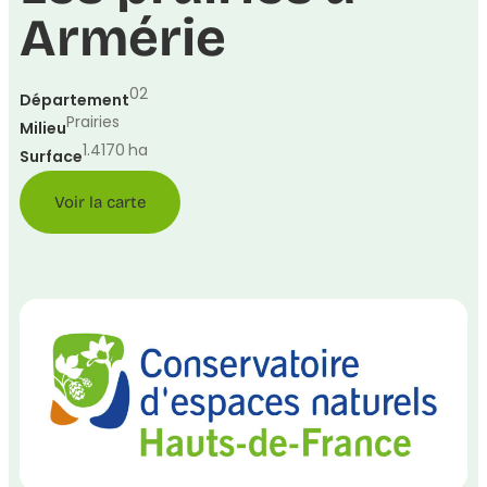
Armérie
02
Département
Prairies
Milieu
1.4170
ha
Surface
Voir la carte