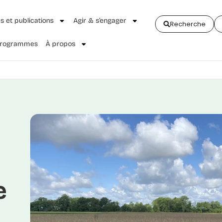
és et publications
Agir & s’engager
Recherche
 Programmes
À propos
e