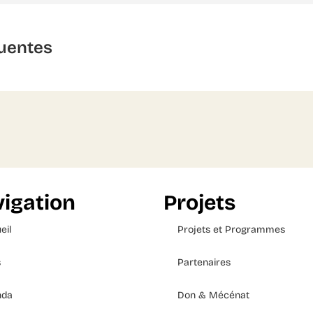
uentes
igation
Projets
eil
Projets et Programmes
s
Partenaires
nda
Don & Mécénat