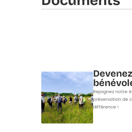
Documents​
Devenez
bénévol
Rejoignez notre é
préservation de c
différence !