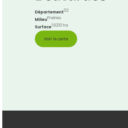
02
Département
Prairies
Milieu
1.6210
ha
Surface
Voir la carte