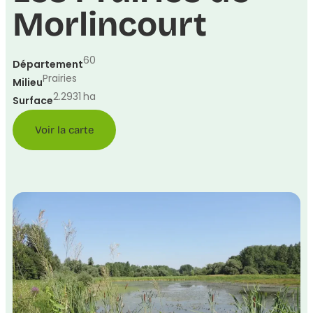
Morlincourt
60
Département
Prairies
Milieu
2.2931
ha
Surface
Voir la carte