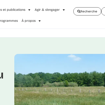
és et publications
Agir & s’engager
Recherche
 Programmes
À propos
u