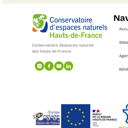
Nav
Accu
Site
Conservatoire d’espaces naturels
des Hauts-de-France
Age
Béné