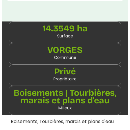
14.3549 ha
Surface
VORGES
Commune
Privé
Propriétaire
Boisements | Tourbières,
marais et plans d'eau
Milieux
Boisements
,
Tourbières, marais et plans d'eau