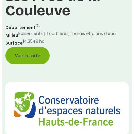
Couleuve
02
Département
Boisements | Tourbières, marais et plans d'eau
Milieu
14.3549
ha
Surface
Voir la carte