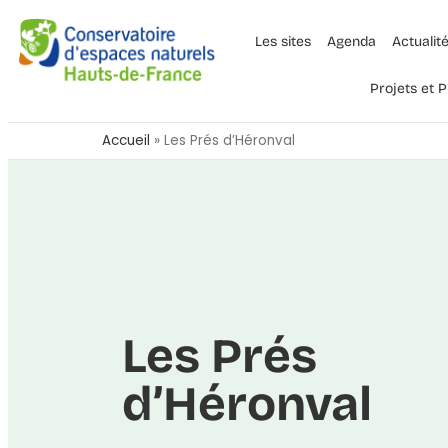
Les sites
Agenda
Actualit
Projets et
Accueil
»
Les Prés d’Héronval
Les Prés
d’Héronval