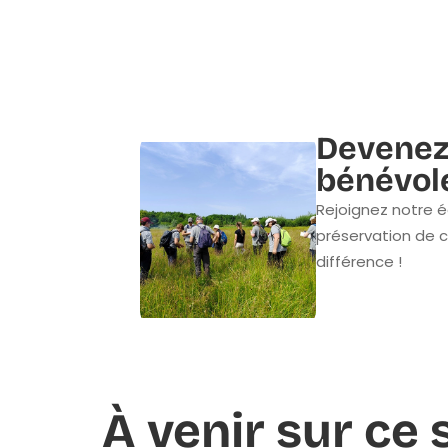
Devenez
bénévol
Rejoignez notre é
préservation de c
différence !
À venir sur ce 