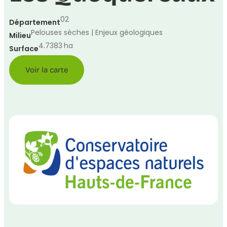
02
Département
Pelouses sèches | Enjeux géologiques
Milieu
4.7383
ha
Surface
Voir la carte