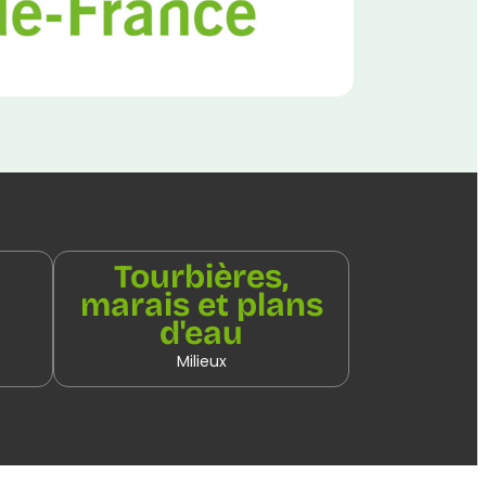
Tourbières,
marais et plans
d'eau
Milieux