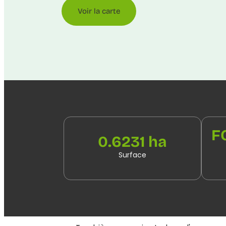
Voir la carte
F
0.6231 ha
Surface