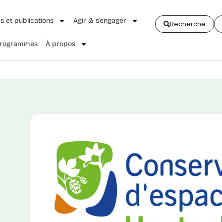
és et publications
Agir & s’engager
Recherche
 Programmes
À propos