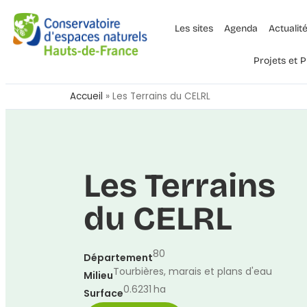
Les sites
Agenda
Actualit
Projets et
Accueil
»
Les Terrains du CELRL
Les Terrains
du CELRL
80
Département
Tourbières, marais et plans d'eau
Milieu
0.6231
ha
Surface