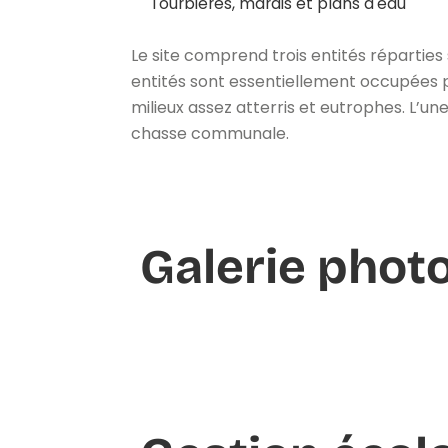
Tourbières, marais et plans d'eau
Le site comprend trois entités répartie
entités sont essentiellement occupées 
milieux assez atterris et eutrophes. L’u
chasse communale.
Galerie phot