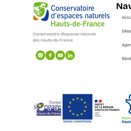
Nav
Accu
Site
Conservatoire d’espaces naturels
des Hauts-de-France
Age
Béné