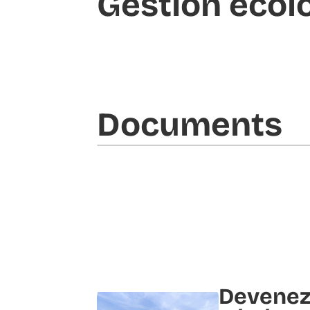
Gestion écol
Documents​
Devenez